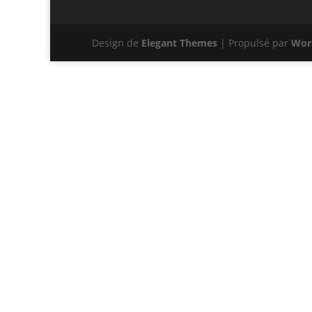
Design de
Elegant Themes
| Propulsé par
Wor